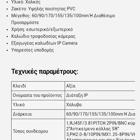
Υλικό: Χαλκός
Ζακέτο: Υψηλής ποιότητας PVC
Μέγεθος: 60/90/170/155/135/100mm Ή Διαθέσιμο
Προσαρμόστε
Χρήση: εσωτερικό/εξωτερικό
Καλώδιο τροφοδοσίας κάμερας
Εξαγωγέας καλωδίων IP Camera
Υπηρεσίες υποδομής
Τεχνικές παραμέτρους:
Κλειδί
Αξία
Ονομασία του προϊόντος
Διάταξη IP
Υλικό
Χάλυβα
Διάρκεια
60/90/170/155/135/100mm Ή Διαθ
1,RJ45F/3.81PITCH 2PIN/BNC κύριο
2"Αντικείμενο κόλλας SR"
Τύπος συνδέσμου
3,PH2.0-8/10PIN/MX1.25-8PIN/VH3