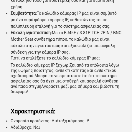
κατάλληλο τόσο για εσωτερική όσο και για εξωτερική
χρήση.
Συμβατότητα:
Το καλώδιο κάμερας IP μας είναι συμβατό
με ένα ευρύ φάσμα κάμερες IP, καθιστώντας το μια
πολύπλευρη επιλογή για το σύστημα ασφαλείας σας.
Εύκολη εγκατάσταση:
Με το RJ45F / 3.81PITCH 2PIN / BNC
Mother Seat συνδετήρα τύπου, το καλώδιο μας είναι
εύκολο στην εγκατάσταση και εξασφαλίζει μια ασφαλή
σύνδεση για την κάμερα IP σας.
Γιατί να επιλέξετε το καλώδιο κάμερας IP μας;
Το καλώδιο κάμερας IP ξεχωρίζει από τα υπόλοιπα λόγω
της υψηλής ποιότητας, ανθεκτικότητας και ανθεκτικού
σχεδιασμού.Μπορείτε να εμπιστευτείτε ότι το σύστημα
ασφαλείας σας θα έχει μια σταθερή και ασφαλή σύνδεση
ανά πάσα στιγμήΑγοράστε μαζί μας σήμερα και βιώστε τη
διαφορά!
Χαρακτηριστικά:
Ονομασία προϊόντος: Διάταξη κάμερας IP
Αδιάβροχο: Ναι