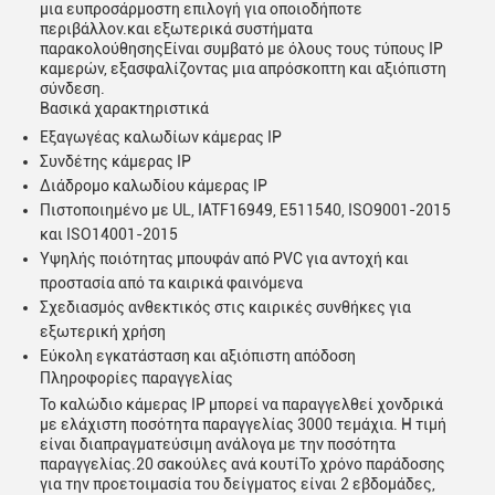
μια ευπροσάρμοστη επιλογή για οποιοδήποτε
περιβάλλον.και εξωτερικά συστήματα
παρακολούθησηςΕίναι συμβατό με όλους τους τύπους IP
καμερών, εξασφαλίζοντας μια απρόσκοπτη και αξιόπιστη
σύνδεση.
Βασικά χαρακτηριστικά
Εξαγωγέας καλωδίων κάμερας IP
Συνδέτης κάμερας IP
Διάδρομο καλωδίου κάμερας IP
Πιστοποιημένο με UL, IATF16949, E511540, ISO9001-2015
και ISO14001-2015
Υψηλής ποιότητας μπουφάν από PVC για αντοχή και
προστασία από τα καιρικά φαινόμενα
Σχεδιασμός ανθεκτικός στις καιρικές συνθήκες για
εξωτερική χρήση
Εύκολη εγκατάσταση και αξιόπιστη απόδοση
Πληροφορίες παραγγελίας
Το καλώδιο κάμερας IP μπορεί να παραγγελθεί χονδρικά
με ελάχιστη ποσότητα παραγγελίας 3000 τεμάχια. Η τιμή
είναι διαπραγματεύσιμη ανάλογα με την ποσότητα
παραγγελίας.20 σακούλες ανά κουτίΤο χρόνο παράδοσης
για την προετοιμασία του δείγματος είναι 2 εβδομάδες,