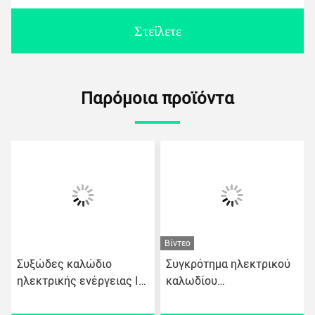
Στείλετε
Παρόμοια προϊόντα
Βίντεο
Συξώδες καλώδιο
Συγκρότημα ηλεκτρικού
ηλεκτρικής ενέργειας IP
καλωδίου
κάμερας M12d 4 πιν
Συναρμολόγηση ισχύος
θηλυκό / 5 πιν αρσενικό
500mm κάμερα