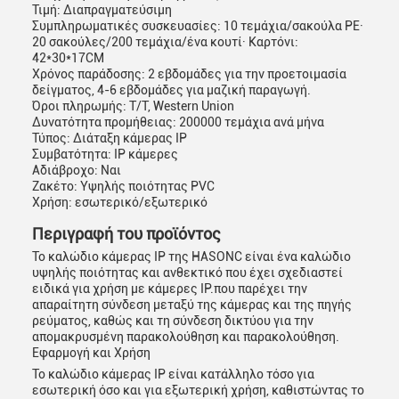
Τιμή: Διαπραγματεύσιμη
Συμπληρωματικές συσκευασίες: 10 τεμάχια/σακούλα PE·
20 σακούλες/200 τεμάχια/ένα κουτί· Καρτόνι:
42*30*17CM
Χρόνος παράδοσης: 2 εβδομάδες για την προετοιμασία
δείγματος, 4-6 εβδομάδες για μαζική παραγωγή.
Όροι πληρωμής: T/T, Western Union
Δυνατότητα προμήθειας: 200000 τεμάχια ανά μήνα
Τύπος: Διάταξη κάμερας IP
Συμβατότητα: IP κάμερες
Αδιάβροχο: Ναι
Ζακέτο: Υψηλής ποιότητας PVC
Χρήση: εσωτερικό/εξωτερικό
Περιγραφή του προϊόντος
Το καλώδιο κάμερας IP της HASONC είναι ένα καλώδιο
υψηλής ποιότητας και ανθεκτικό που έχει σχεδιαστεί
ειδικά για χρήση με κάμερες IP.που παρέχει την
απαραίτητη σύνδεση μεταξύ της κάμερας και της πηγής
ρεύματος, καθώς και τη σύνδεση δικτύου για την
απομακρυσμένη παρακολούθηση και παρακολούθηση.
Εφαρμογή και Χρήση
Το καλώδιο κάμερας IP είναι κατάλληλο τόσο για
εσωτερική όσο και για εξωτερική χρήση, καθιστώντας το