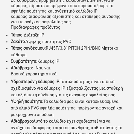
Ως κορυφαίος προμηθευτής καλωδίων Ethernet για IP
κάμερες, είμαστε υπερήφανοι που παρουσιάζουμε το
υψηλής ποιότητας και ανθεκτικό καλώδιο IP
κάμερας.διασφάλιση αξιόπιστης και σταθερής σύνδεσης
για τις ανάγκες ασφαλείας σας.
Προδιαγραφές προϊόντος
Τύπος:
Διάταξη IP
Ζακέτο:
Υψηλής ποιότητας PVC
Τύπος συνδέσμου:
RJ45F/3.81PITCH 2PIN/BNC Μητρικό
κάθισμα
Συμβατότητα:
Καμερές IP
Αδιάβροχο:
- Ναι, ναι.
Βασικά χαρακτηριστικά
Υδροστερόνη κάμερας IP:
Το καλώδιο μας είναι ειδικά
σχεδιασμένο για κάμερες IP, εξασφαλίζοντας μια σταθερή
και αξιόπιστη σύνδεση για τις ανάγκες ασφαλείας σας.
Υψηλή ποιότητα:
Τα καλώδια μας είναι κατασκευασμένα
από υλικό PVC υψηλής ποιότητας, παρέχοντας αντοχή και
μακροχρόνια απόδοση.
Αδιάβροχο:
Αυτό το καλώδιο έχει σχεδιαστεί για να
αντέχει σε διάφορες καιρικές συνθήκες, καθιστώντας το