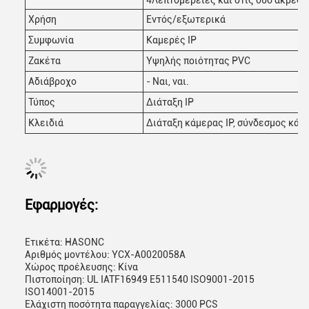
4Λεπτομέρειες και στις δύο άκρες 
Χρήση
Εντός/εξωτερικά
Συμφωνία
Καμερές IP
Ζακέτα
Υψηλής ποιότητας PVC
Αδιάβροχο
- Ναι, ναι.
Τύπος
Διάταξη IP
Κλειδιά
Διάταξη κάμερας IP, σύνδεσμος κάμ
Εφαρμογές:
Ετικέτα: HASONC
Αριθμός μοντέλου: YCX-A0020058A
Χώρος προέλευσης: Κίνα
Πιστοποίηση: UL IATF16949 E511540 ISO9001-2015
ISO14001-2015
Ελάχιστη ποσότητα παραγγελίας: 3000 PCS