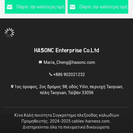
Αδιάβροχο 041
ασφαλείας καλώδιο
ή
Πάρτε την καλύτερη τιμή
Πάρτε την καλύτερη τιμή
Ethernet
HASONC Enterprise Co.Ltd
Maria_Cheng@hasonc.com
+886 902021232
1ος όροφος, 2ος δρόμος 98, οδός Yilin, περιοχή Taoyuan,
πόλη Taoyuan, Ταϊβάν 33056
Κίνα Καλή ποιότητα Συγκρότημα πλεξούδας καλωδίων
Προμηθευτής. 2024-2025 cables-harness.com .
Διατηρούνται όλα τα πνευματικά δικαιώματα.