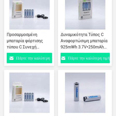
Προσαρμοσμένη
Δυναμικότητα Τύπος C
μπαταρία φόρτισης
Αναφορτώσιμη μπαταρία
τύπου C Συνεχή
925mWh 3.7V*250mAh
απόρριψη ρεύματος και
1.5A ρεύμα εξόδου
Πάρτε την καλύτερη
Πάρτε την καλύτερη τιμή
Προσαρμοσμένες
απαιτήσεις
τιμή