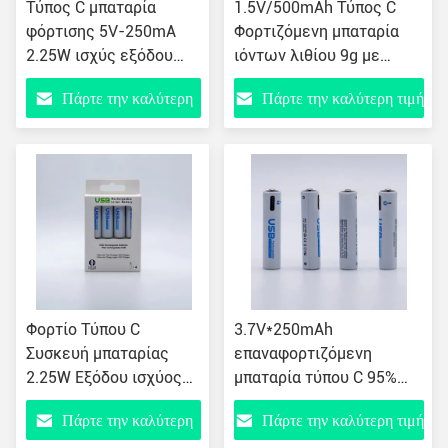
Τύπος C μπαταρία
1.5V/500mAh Τύπος C
φόρτισης 5V-250mA
Φορτιζόμενη μπαταρία
2.25W ισχύς εξόδου
ιόντων λιθίου 9g με
ελαφρύ 9g σχεδιασμός
ποσοστό μετατροπής 95%
Πάρτε την καλύτερη
Πάρτε την καλύτερη τιμή
τιμή
Φορτίο Τύπου C
3.7V*250mAh
Συσκευή μπαταρίας
επαναφορτιζόμενη
2.25W Εξόδου ισχύος
μπαταρία τύπου C 95%
1.5A ρεύμα Για κινητές
ρυθμός μετατροπής
Πάρτε την καλύτερη
Πάρτε την καλύτερη τιμή
συσκευές
2.25W ισχύς