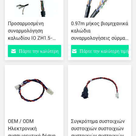
Προσαρμοσμένη
0.97m μήκος βιομηχανικά
συναρμολόγηση
καλώδια
καλωδίου IO ZH1.5-
συναρμολογήσεις σύρμα
8PIN MX1.25-10/12PIN
σχοινί προσαρμοσμένη
Πάρτε την καλύτερη
Πάρτε την καλύτερη τιμή
για κάμερα drone
ασπίδα θόλωμα
τιμή
OEM / ODM
Συγκρότημα συστοιχιών
Ηλεκτρονική
συστοιχιών συστοιχιών
συσσωρευτική δέσμη
συστοιχιών συστοιχιών