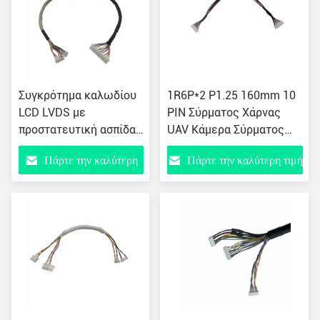
Συγκρότημα καλωδίου
1R6P*2 P1.25 160mm 10
LCD LVDS με
PIN Σύρματος Χάρνας
προστατευτική ασπίδα
UAV Κάμερα Σύρματος
εσωτερικού καλωδίου
LED Καλώδιο οθόνης 065
Πάρτε την καλύτερη
Πάρτε την καλύτερη τιμή
συνδέσμου LVDS 058
τιμή