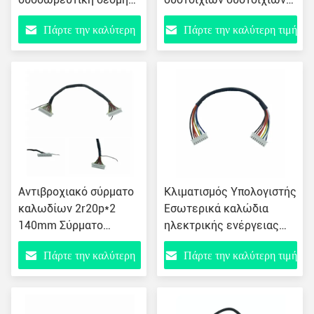
καλωδίου στροφής
συστοιχιών
Πάρτε την καλύτερη
Πάρτε την καλύτερη τιμή
τιμή
Αντιβροχιακό σύρματο
Κλιματισμός Υπολογιστής
καλωδίων 2r20p*2
Εσωτερικά καλώδια
140mm Σύρματο
ηλεκτρικής ενέργειας
καλωδίου ισχύος με
Πατς Κορν Ντουπλέξ
Πάρτε την καλύτερη
Πάρτε την καλύτερη τιμή
σύνδεσμο
εγκατάσταση 220mm 053
τιμή