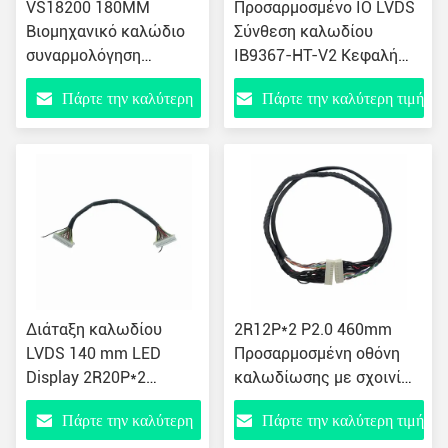
VS18200 180MM
Προσαρμοσμένο IO LVDS
Βιομηχανικό καλώδιο
Σύνθεση καλωδίου
συναρμολόγηση
IB9367-HT-V2 Κεφαλή
κλιματιστικό ντουλάπι
τρίποδου Drone Καλώδιο
Πάρτε την καλύτερη
Πάρτε την καλύτερη τιμή
οθόνη καλώδιο 067
κάμερας 068
τιμή
Διάταξη καλωδίου
2R12P*2 P2.0 460mm
LVDS 140 mm LED
Προσαρμοσμένη οθόνη
Display 2R20P*2
καλωδίωσης με σχοινί
Καλώδιο σύνδεσης
υποστρώματος HY2.0-
Πάρτε την καλύτερη
Πάρτε την καλύτερη τιμή
ρεύματος Custom 069
2x12PIN 050