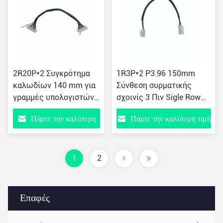
2R20P*2 Συγκρότημα
1R3P*2 P3.96 150mm
καλωδίων 140 mm για
Σύνθεση συρματικής
γραμμές υπολογιστών
σχοινίς 3 Πιν Sigle Row
051
Sigle Belt Buckle 052
Πάρτε την καλύτερη
Πάρτε την καλύτερη τιμή
τιμή
1
2
Επαφές